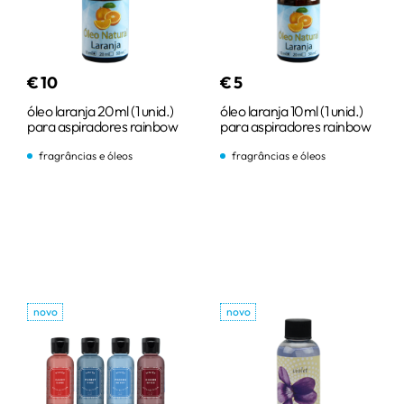
€
10
€
5
óleo laranja 20ml (1 unid.)
óleo laranja 10ml (1 unid.)
para aspiradores rainbow
para aspiradores rainbow
fragrâncias e óleos
fragrâncias e óleos
comprar
comprar
novo
novo