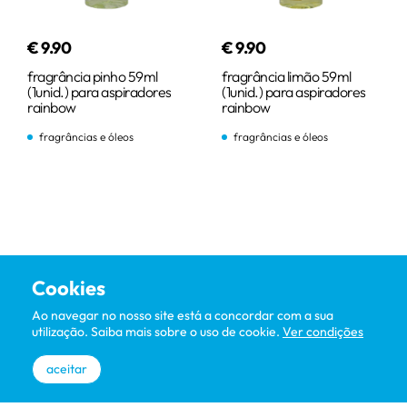
€
9
.
90
€
9
.
90
fragrância pinho 59ml
fragrância limão 59ml
(1unid.) para aspiradores
(1unid.) para aspiradores
rainbow
rainbow
fragrâncias e óleos
fragrâncias e óleos
comprar
comprar
carregar mais
Cookies
Ao navegar no nosso site está a concordar com a sua
utilização. Saiba mais sobre o uso de cookie.
Ver condições
aceitar