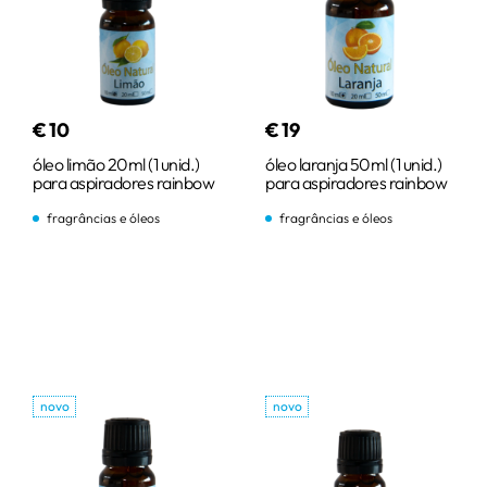
€
10
€
19
óleo limão 20ml (1 unid.)
óleo laranja 50ml (1 unid.)
para aspiradores rainbow
para aspiradores rainbow
fragrâncias e óleos
fragrâncias e óleos
comprar
comprar
novo
novo