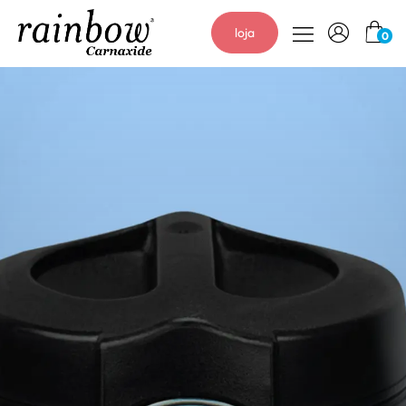
loja
0