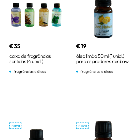
€
35
€
19
caixa de fragrâncias
óleo limão 50ml (1 unid.)
sortidas (4 unid.)
para aspiradores rainbow
fragrâncias e óleos
fragrâncias e óleos
comprar
comprar
novo
novo