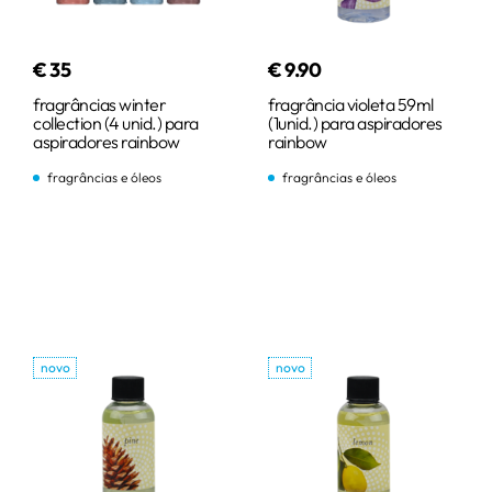
€
35
€
9
.
90
fragrâncias winter
fragrância violeta 59ml
collection (4 unid.) para
(1unid.) para aspiradores
aspiradores rainbow
rainbow
fragrâncias e óleos
fragrâncias e óleos
comprar
comprar
novo
novo