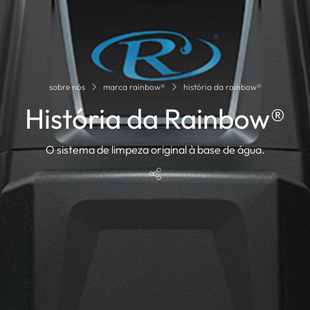
sobre nós
marca rainbow®
história da rainbow®
História da Rainbow®
O sistema de limpeza original à base de água.