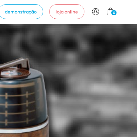
demonstração
loja online
0