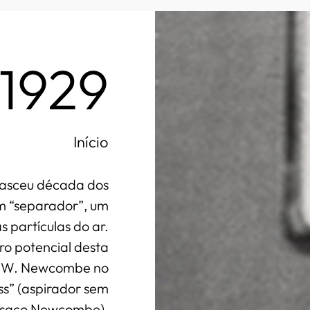
1929
Início
 nasceu década dos
m “separador”, um
s partículas do ar.
ro potencial desta
n W. Newcombe no
s” (aspirador sem
saco Newcombe).