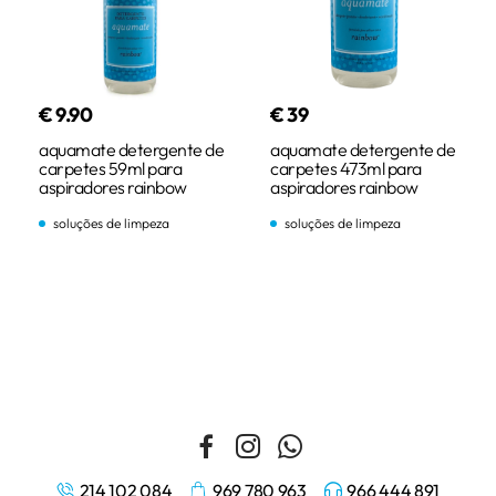
€
9
.
90
€
39
aquamate detergente de
aquamate detergente de
carpetes 59ml para
carpetes 473ml para
aspiradores rainbow
aspiradores rainbow
soluções de limpeza
soluções de limpeza
comprar
comprar
214 102 084
969 780 963
966 444 891