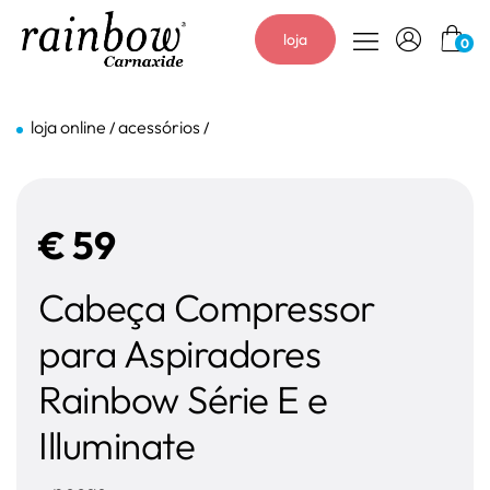
loja
0
loja online
acessórios
/
/
€
59
Cabeça Compressor
para Aspiradores
Rainbow Série E e
Illuminate